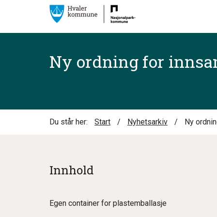
Ny ordning for innsa
Du står her:
Start
/
Nyhetsarkiv
/
Ny ordnin
Innhold
Egen container for plastemballasje