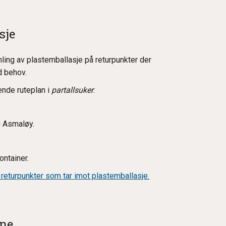
sje
ling av plastemballasje på returpunkter der
ed behov.
ende ruteplan i
partallsuker
:
 Asmaløy.
ontainer.
 returpunkter som tar imot plastemballasje.
rne