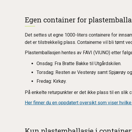
Egen container for plastemballa
Det settes ut egne 1000-liters containere for innsam
det er tilstrekkelig plass. Containerne vil bli tømt v
Plastemballasjen hentes av FAVI (VIUNO) etter følg
Onsdag:
Fra Bratte Bakke til Utgårdskilen.
Torsdag:
Resten av Vesterøy samt Spjærøy og
Fredag:
Kirkøy.
På enkelte returpunkter er det ikke plass til en slik c
Her finner du en oppdatert oversikt som viser hvilke
Kun plastemballasje i containe