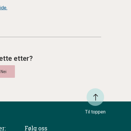
ide.
ette etter?
Til toppen
r:
Følg oss