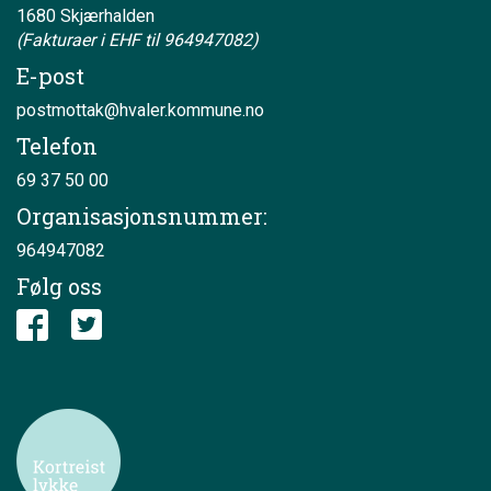
1680 Skjærhalden
(Fakturaer i EHF til 964947082)
E-post
postmottak@hvaler.kommune.no
Telefon
69 37 50 00
Organisasjonsnummer:
964947082
Følg oss